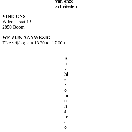
van onze
activiteiten
VIND ONS
Wilgenstraat 13
2850 Boom
WE ZIJN AANWEZIG
Elke vrijdag van 13.30 tot 17.00u.
K
li
k
hi
e
r
o
m
o
n
s
te
c
o