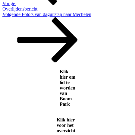
Vorige
Overlijdensbericht
Volgend
Volgende
Foto’s van daguitstap naar Mechelen
bericht
Klik
hier om
lid te
worden
van
Boom
Park
Klik hier
voor het
overzicht