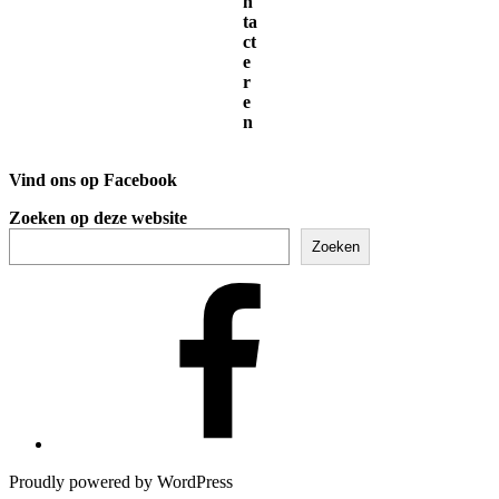
n
ta
ct
e
r
e
n
Vind ons op Facebook
Zoeken op deze website
Zoeken
Facebook
Proudly powered by WordPress